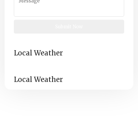
Local Weather
Local Weather
All
Assuna Annabawiyah Mosque© Copyright 2024,
Rights Reserved
// Charity Registration No.: 134665991
RR 0001