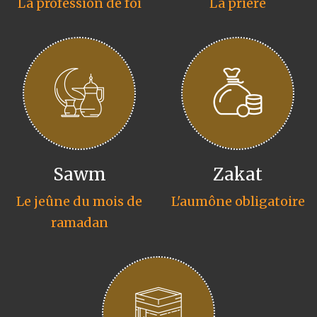
La profession de foi
La prière
Sawm
Zakat
Le jeûne du mois de
L'aumône obligatoire
ramadan