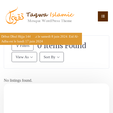
Début Dhul Hijja 1445 est le samedi 8 juin 2024. Eid Al-
Adha est le lundi 17 juin 2024
0
Items Found
Filters
View As
Sort By
No listings found.