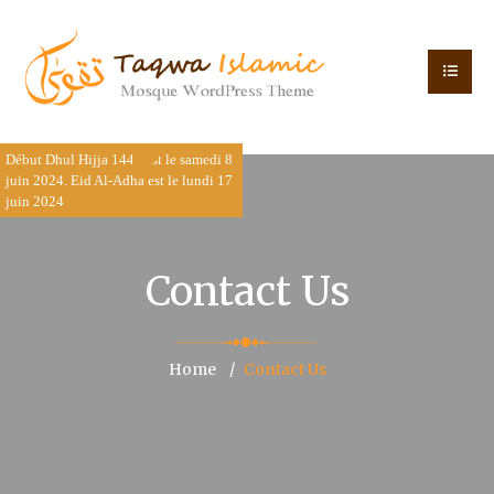
Début Dhul Hijja 1445 est le samedi 8
juin 2024. Eid Al-Adha est le lundi 17
juin 2024
Contact Us
Home
Contact Us