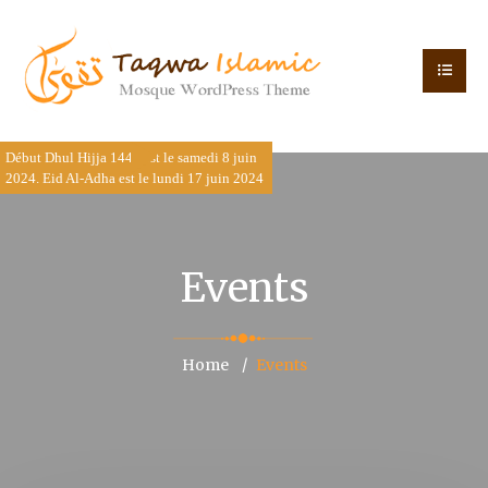
Début Dhul Hijja 1445 est le samedi 8 juin
2024. Eid Al-Adha est le lundi 17 juin 2024
Events
Home
Events